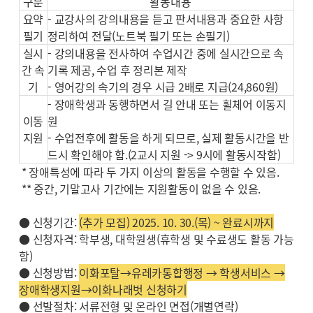
구분
활동내용
요약
- 교강사의 강의내용을 듣고 판서내용과 중요한 사항
필기
정리하여 전달(노트북 필기 또는 손필기)
실시
- 강의내용을 전사하여 수업시간 중에 실시간으로 속
간 속
기록 제공, 수업 후 정리본 제작
기
- 영어강의 속기의 경우 시급 2배로 지급(24,860원)
- 장애학생과 동행하면서 길 안내 또는 휠체어 이동지
이동
원
지원
- 수업전후에 활동을 하게 되므로, 실제 활동시간을 반
드시 확인해야 함.(2교시 지원 -> 9시에 활동시작함)
* 장애특성에 따라 두 가지 이상의 활동을 수행할 수 있음.
** 중간, 기말고사 기간에는 지원활동이 없을 수 있음.
● 신청기간:
(추가 모집) 2025. 10. 30.(목) ~ 완료시까지
● 신청자격: 학부생, 대학원생(휴학생 및 수료생도 활동 가능
함)
● 신청방법:
이화포탈→유레카통합행정 → 학생서비스 →
장애학생지원→이화나래벗 신청하기
● 선발절차: 서류전형 및 온라인 면접(개별연락)