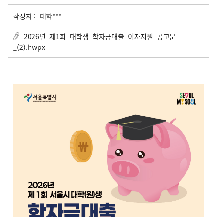
작성자 :
대학***
2026년_제1회_대학생_학자금대출_이자지원_공고문
_(2).hwpx