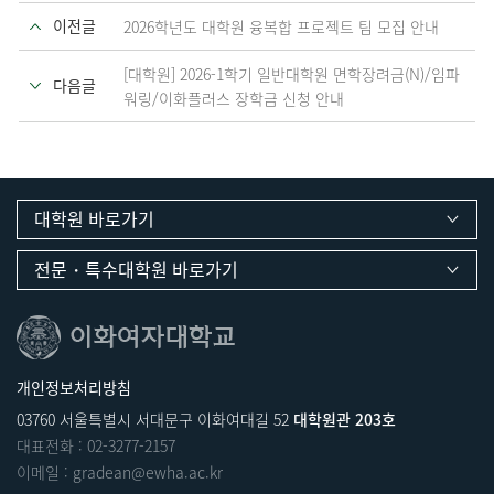
이전글
2026학년도 대학원 융복합 프로젝트 팀 모집 안내
[대학원] 2026-1학기 일반대학원 면학장려금(N)/임파
다음글
워링/이화플러스 장학금 신청 안내
대학원 바로가기
전문・특수대학원 바로가기
개인정보처리방침
03760 서울특별시 서대문구 이화여대길 52
대학원관 203호
대표전화 :
02-3277-2157
이메일 :
gradean@ewha.ac.kr