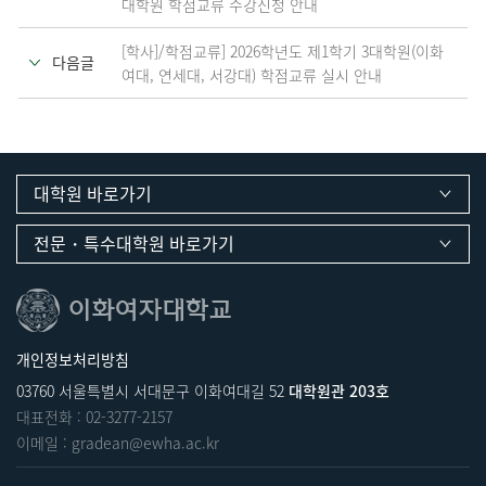
대학원 학점교류 수강신청 안내
[학사]/학점교류] 2026학년도 제1학기 3대학원(이화
다음글
여대, 연세대, 서강대) 학점교류 실시 안내
대학원 바로가기
전문・특수대학원 바로가기
개인정보처리방침
03760 서울특별시 서대문구 이화여대길 52
대학원관 203호
대표전화 :
02-3277-2157
이메일 :
gradean@ewha.ac.kr