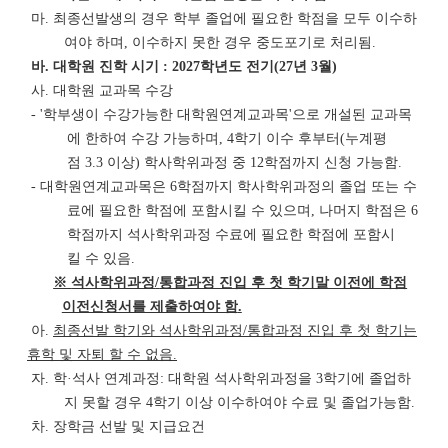
마
.
최종선발생의 경우 학부 졸업에 필요한 학점을 모두 이수하
여야 하며
,
이수하지 못한 경우 중도포기로
처리됨
.
바
.
대학원 진학 시기
: 2027
학년도 전기
(27
년
3
월
)
사
.
대학원 교과목 수강
- '
학부생이 수강가능한 대학원연계교과목
'
으로 개설된 교과목
에 한하여 수강 가능하며
, 4
학기 이수
후부터
(
누계평
점
3.3
이상
)
학사학위과정 중
12
학점까지 신청 가능함
.
-
대학원연계교과목은
6
학점까지 학사학위과정의 졸업 또는 수
료에 필요한 학점에 포함
시킬 수 있으며
,
나머지 학점은
6
학점까지 석사학위과정 수료에 필요한 학점에 포함시
킬
수 있음
.
※
석사학위과정
/
통합과정 진입 후 첫 학기말 이전에 학점
이전신청서를 제출하여야 함
.
아
.
최종선발 학기와 석사학위과정
/
통합과정 진입 후
첫 학기는
휴학 및 자퇴 할 수 없음
.
자
.
학
·
석사 연계과정
:
대학원 석사학위과정을
3
학기에 졸업하
지 못할 경우
4
학기 이상 이수하여야 수료 및 졸업가능함
.
차
.
장학금 선발 및 지급요건