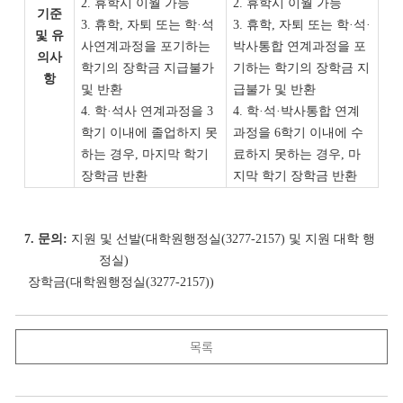
2.
휴학시 이월 가능
2.
휴학시 이월 가능
기준
3.
휴학
,
자퇴 또는
학
·
석
3.
휴학
,
자퇴 또는
학
·
석
·
및 유
사연계과정을
포기하는
박사통합 연계과정을
포
의사
학기의 장학금 지급불가
기하는 학기의 장학금 지
항
및 반환
급불가 및 반환
4.
학
·
석사 연계
과정
을
3
4.
학
·
석
·
박사통합 연계
학기 이내에
졸업하지 못
과정
을
6
학기 이내에
수
하는 경우
,
마지막 학기
료하지 못하는 경우
,
마
장학금 반환
지막 학기 장학금 반환
7.
문의
:
지원 및 선발
(
대학원행정실
(3277-2157)
및 지원 대학 행
정실
)
장학금
(
대학원행정실
(3277-2157))
목록