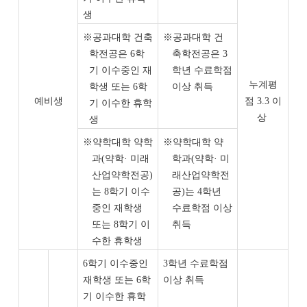
생
※
공과대학 건축
※
공과대학 건
학전공은
6
학
축학전공은
3
기 이수중인 재
학년 수료학점
누계평
학생 또는
6
학
이상 취득
예비생
점
3.3
이
기 이수한 휴학
상
생
※
약학대학 약학
※
약학대학 약
과
(
약학
·
미래
학과
(
약학
·
미
산업약학전공
)
래산업약학전
는
8
학기 이수
공
)
는
4
학년
중인 재학생
수료학점 이상
또는
8
학기 이
취득
수한 휴학생
6
학기 이수중인
3
학년 수료학점
재학생 또는
6
학
이상 취득
기 이수한 휴학