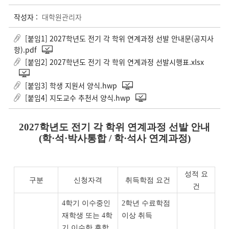
작성자 :
대학원관리자
[붙임1] 2027학년도 전기 각 학위 연계과정 선발 안내문(공지사
항).pdf
[붙임2] 2027학년도 전기 각 학위 연계과정 선발시행표.xlsx
[붙임3] 학생 지원서 양식.hwp
[붙임4] 지도교수 추천서 양식.hwp
2027
학년도 전기 각 학위 연계과정 선발 안내
(
학
·
석
·
박사통합
/
학
·
석사 연계과정
)
성적 요
구분
신청자격
취득학점 요건
건
4
학기 이수중인
2
학년 수료학점
재학생 또는
4
학
이상 취득
기 이수한 휴학