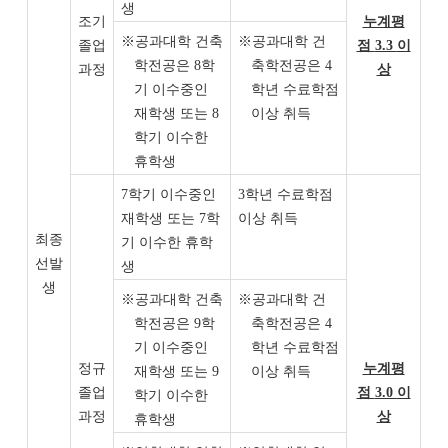
생
조기
누계평
※
공과대학 건축
※
공과대학 건
졸업
점
3.3
이
학전공은
8
학
축학전공은
4
과정
상
기 이수중인
학년 수료학점
재학생 또는
8
이상 취득
학기 이수한
휴학생
7
학기 이수중인
3
학년 수료학점
재학생 또는
7
학
이상 취득
최종
기 이수한 휴학
선발
생
생
※
공과대학 건축
※
공과대학 건
학전공은
9
학
축학전공은
4
기 이수중인
학년 수료학점
정규
누계평
재학생 또는
9
이상 취득
졸업
점
3.0
이
학기 이수한
과정
상
휴학생