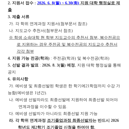
2.
지원서 접수
:
2026. 6. 8(
월
) ~ 6.30(
화
)
지
원 대학 행정실로 제
출
3.
제출 서류
가
.
각 학위 연계과정 지원서
(
첨부문서 참조
)
나
.
지도교수 추천서
(
첨부문서 참조
)
※
학생 소속대학 현 학부 지도교수의 추천서 첨부
,
복수전공으
로 지원하는 경우 주전공 및 복수전공의
지도교수 추천서
각각 첨부
4.
지원 가능 전공
(
학과
)
:
주전공
(
학과
)
및 복수전공
(
학과
)
5.
선발 결과 발표
:
2026. 8. 3(
월
)
예정
,
지원 대학 행정실을 통해
공지
6.
유의사항
가
.
예비생 및 최종선발된 학생은 한 학기에
21
학점까지 수강 가
능함
(
예비생은
1
년간
).
나
.
예비생 선발자라도 최종선발에 지원하여 최종선발 되어야
연계과정을 이수할 수 있음
.
다
.
예비생 선발자가 아니라도 최종선발 지원 가능
라
.
각 학위 연계과정
조기졸업과정 최종선발자
는 반드시
2026
학년도 제
2
학기 조기졸업 신청을 하여야
함
.