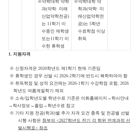
※
약학대학 약학
※
약학대학 약
과
(
약학
·
미래
학과
(
약학
·
미
산업약학전공
)
래산업약학전
는
11
학기 이
공
)
는
5
학년
수중인 재학생
수료학점 이상
또는
11
학기 이
취득
수한 휴학생
1.
지원자격
※
신청자격은
2026
학년도 제
1
학기 현재 기준임
※
휴학생인 경우 선발 시
2026-2
학기에 반드시 복학하여야 함
※
취득학점 및 성적 요건에는
2026-1
학기 수강학점 포함
, 2026
학년도 여름계절학기 제외
※
소속
/
입학년도별 학년
수료 기준은 이화홈페이지
→
학사안내
→
학사정보
→
졸업
→
학년수료 참고
※
기타 지원 전공
(
학과
)
별 추가 자격 요건 충족 및 전공별 선발
시행 사항은
첨부의
<2027
학년도 전기
각 학위 연계과정 선
발시행표
>
참
조