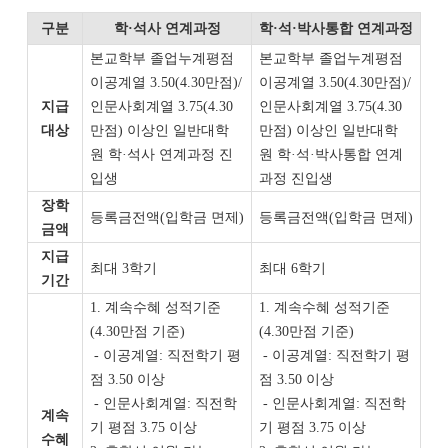
구분
학
·
석사 연계과정
학
·
석
·
박사통합 연계과정
본교학부 졸업누계평점
본교학부 졸업누계평점
이공계열
3.50(4.30
만점
)/
이공계열
3.50(4.30
만점
)/
지급
인문사회계열
3.75(4.30
인문사회계열
3.75(4.30
대상
만점
)
이상인 일반대학
만점
)
이상인 일반대학
원
학
·
석사 연계과정 진
원
학
·
석
·
박사통합 연계
입생
과정 진입생
장학
등록금전액
(
입학금 면제
)
등록금전액
(
입학금 면제
)
금액
지급
최대
3
학기
최대
6
학기
기간
1.
계속수혜 성적기준
1.
계속수혜 성적기준
(4.30
만점 기준
)
(4.30
만점 기준
)
-
이공계열
:
직전학기 평
-
이공계열
:
직전학기 평
점
3.50
이상
점
3.50
이상
-
인문사회계열
:
직전학
-
인문사회계열
:
직전학
계속
기 평점
3.75
이상
기 평점
3.75
이상
수혜