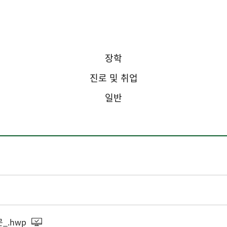
학사
장학
진로 및 취업
일반
_.hwp