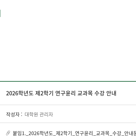
2026학년도 제2학기 연구윤리 교과목 수강 안내
작성자 :
대학원 관리자
붙임1._2026학년도_제2학기_연구윤리_교과목_수강_안내문