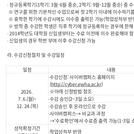
∙ 정규등록학기(1학기: 3월-6월 중순, 2학기: 9월-12월 중순) 중 
※ 연구를 위한 기본적인 수업으로써 첫 2학기 이내에 이수하기
※ 휴학한 학기에 수강시에도 이수증 출력은 가능(학업성적부 반
※ 방학 중 수강한 학생은 직후 학기에 정규등록하는 경우에 한해
∙ 2014학년도 대학원 신입생부터는 수료 이전에 이수 완료해야 
∙ 신입생의 경우 학번 부여 이후 수강신청 가능
라. 수강신청절차 및 수강일정
일정
내용
∙수강신청: 사이버캠퍼스 홈페이지
(
http://cyber.ewha.ac.kr
)
※아래 신청방법 참조
2026.
7. 6.(월)~
∙수강 승인(2~3일 소요)
12. 24.(목)
∙수강승인 후 온라인으로 수강
∙사이버캠퍼스→ 비교과 과정
→‘수료확인‘에서 수료증 출력 가능(1-3일 
성적확정기간
∙학업성적부 반영