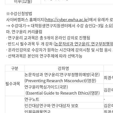
이후(12월)
※수강신청방법
사이버캠퍼스 홈페이지(
http://cyber.ewha.ac.kr
)에서 유레카 
→ 수강대기→ 대학원생연구지원센터에서 수강 승인(2~3일 소요
마. 연구윤리 커리큘럼
∙ 연구윤리 교과목은 총 9개의 온라인 강의로 진행됨
∙ 반드시 필수과목 두 개 강좌 (
논문작성과 연구윤리
:
연구부정행위
∙
온라인강의로 수강자가 원하는 시간대에 강의시청 및 시험 응시
∙ 선택과목은 본인의 연구주제에 따라 선택가능
구분
강좌명
논문작성과 연구윤리:연구부정행위예방(국문)
최경석
(Preventing Research Misconduct)(영문)
필수과목
연구윤리핵심가이드(국문)
김은
(Essential Guide to Research Ethics)(영문)
연구노트
-
인간대상연구와 연구대상자 보호
김은
인체유래물연구
최경석