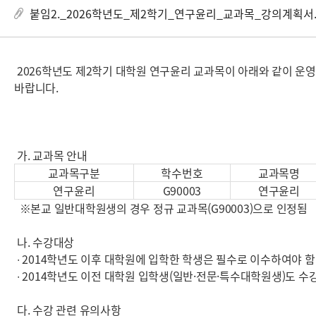
붙임2._2026학년도_제2학기_연구윤리_교과목_강의계획서.
2026학년도 제2학기 대학원 연구윤리 교과목이 아래와 같이 운
바랍니다.
가. 교과목 안내
교과목구분
학수번호
교과목명
연구윤리
G90003
연구윤리
※본교 일반대학원생의 경우 정규 교과목(G90003)으로 인정됨
나. 수강대상
∙ 2014학년도 이후 대학원에 입학한 학생은 필수로 이수하여야 함(
∙ 2014학년도 이전 대학원 입학생(일반·전문·특수대학원생)도 수
다. 수강 관련 유의사항