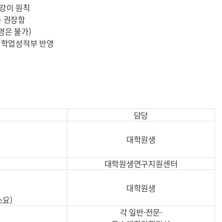
수강이 원칙
를 권장함
영은 불가)
 학업성적부 반영
함
담당
대학원생
대학원생연구지원센터
대학원생
소요)
각 일반·전문·