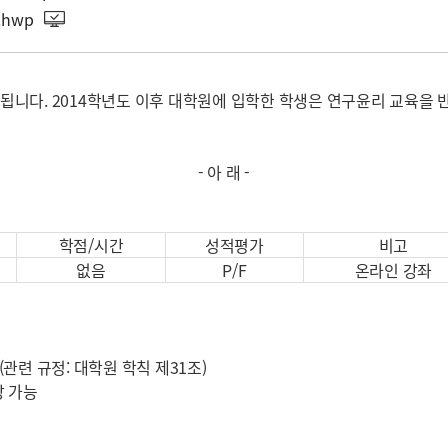
hwp
영됩니다. 2014학년도 이후 대학원에 입학한 학생은 연구윤리 교육
- 아 래 -
학점/시간
성적평가
비고
없음
P/F
온라인 강좌
관련 규정: 대학원 학칙 제31조)
강 가능