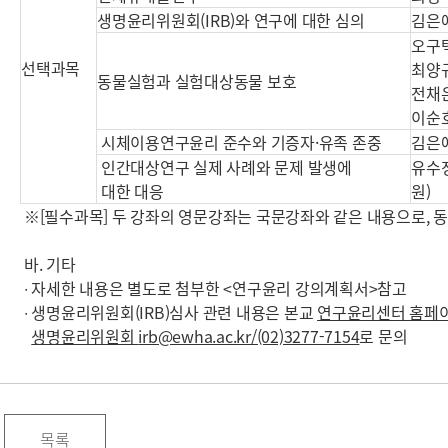
생명윤리위원회(IRB)와 연구에 대한 심의
김은
오구
선택과목
최양
동물실험과 실험대상동물 보호
전채
이순
시체이용연구윤리 준수와 기증자·유족 존중
김은
인간대상연구 실제 사례와 문제 발생에
유수
대한 대응
원)
※[필수과목] 두 강좌의 영문강좌는 국문강좌와 같은 내용으로, 
바. 기타
∙ 자세한 내용은 별도로 첨부한 <연구윤리 강의계획서>참고
∙ 생명윤리위원회(IRB)심사 관련 내용은 본교
연구윤리센터 홈페
생명윤리위원회
irb@ewha.ac.kr/(02)3277-7154
로 문의
목록