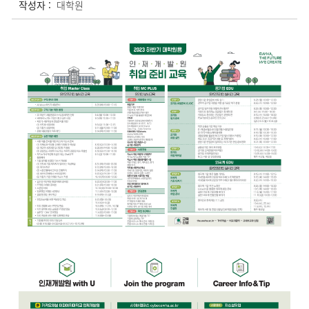
작성자 :
대학원