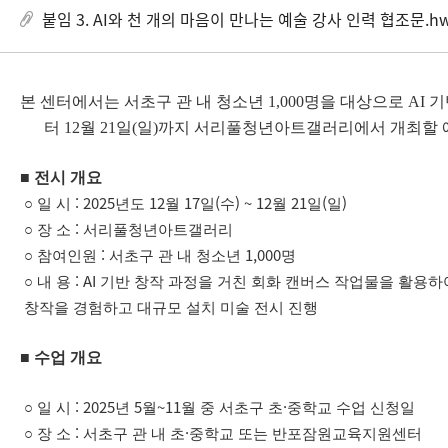
붙임 3. AI와 천 개의 마음이 만나는 예술 강사 인력 협조문.h
본 센터에서는 서초구 관 내 청소년
1,000
명을 대상으로
AI
기
터
12
월
21
일
(
일
)
까지 서리풀청년아트갤러리에서 개최할
■
전시 개요
: 2025
12
17
(
) ~ 12
21
(
)
○
일 시
년도
월
일
수
월
일
일
:
○
장 소
서리풀청년아트갤러리
:
1,000
○
참여인원
서초구 관 내 청소년
명
: AI
○
내 용
기반 창작 과정을 거친 회화 캔버스 작업물을 활용
창작을 경험하고 대규모 설치 미술 전시 진행
■
수업 개요
: 2025
5
~11
·
○
일 시
년
월
월 중 서초구 초
중학교 수업 신청일
:
·
○
장 소
서초구 관 내 초
중학교 또는 반포잠원교육지원센터