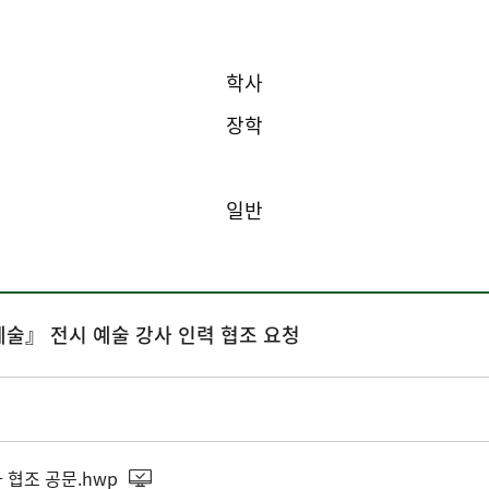
학사
장학
진로 및 취업
일반
예술』 전시 예술 강사 인력 협조 요청
 협조 공문.hwp