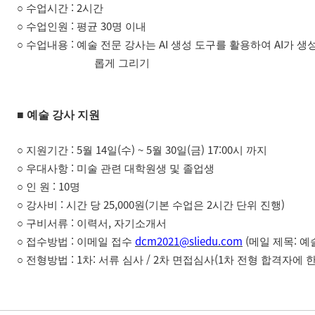
: 2
○
수업시간
시간
:
30
○
수업
인원
평균
명 이내
:
AI
AI
○
수업내용
예술 전문 강사는
생성 도구를 활용하여
가 생
롭게 그리기
■
예술 강사 지원
: 5
14
(
) ~ 5
30
(
) 17:00
○
지원기간
월
일
수
월
일
금
시 까지
:
○
우대사항
미술 관련 대학원생 및 졸업생
: 10
○
인 원
명
:
25,000
(
2
)
○
강사비
시간 당
원
기본 수업은
시간 단위 진행
:
,
○
구비서류
이력서
자기소개서
:
dcm2021@sliedu.com
(
:
○
접
수방법
이메일 접수
메일 제목
예
: 1
:
/ 2
(1
○
전형
방법
차
서류 심사
차 면접심사
차 전형 합격자에 